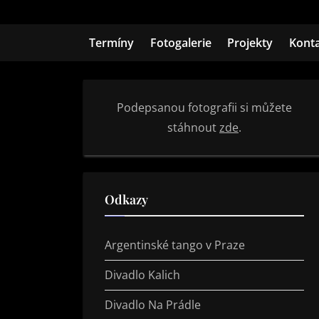
Skip
to
Termíny
Fotogalerie
Projekty
Kont
content
Podepsanou fotografii si můžete
stáhnout
zde
.
Odkazy
Argentinské tango v Praze
Divadlo Kalich
Divadlo Na Prádle